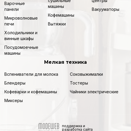
сушильные
центры
Варочные
машины
панели
Вакууматоры
Кофемашины
Микроволновые
печи
Вытяжки
Холодильники и
винные шкафы
Посудомоечные
машины
Мелкая техника
Вспениватели для молока
Соковыжималки
Блендеры
Тостеры
Кофеварки и кофемашины
Чайники электрические
Миксеры
поддержка и
разработка сайта