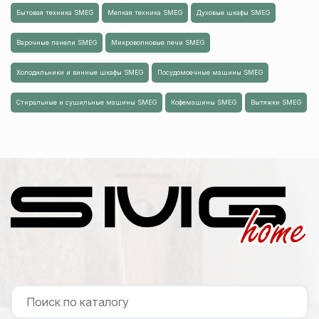
Бытовая техника SMEG
Мелкая техника SMEG
Духовые шкафы SMEG
Варочные панели SMEG
Микроволновые печи SMEG
Холодильники и винные шкафы SMEG
Посудомоечные машины SMEG
Стиральные и сушильные машины SMEG
Кофемашины SMEG
Вытяжки SMEG