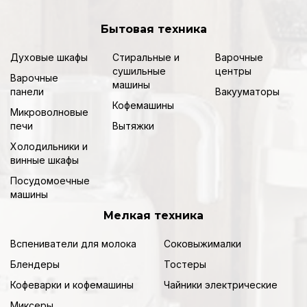
Бытовая техника
Духовые шкафы
Стиральные и
Варочные
сушильные
центры
Варочные
машины
панели
Вакууматоры
Кофемашины
Микроволновые
печи
Вытяжки
Холодильники и
винные шкафы
Посудомоечные
машины
Мелкая техника
Вспениватели для молока
Соковыжималки
Блендеры
Тостеры
Кофеварки и кофемашины
Чайники электрические
Миксеры