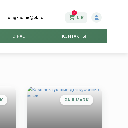
0
smg-home@bk.ru
0 ₽
О НАС
КОНТАКТЫ
K
PAULMARK