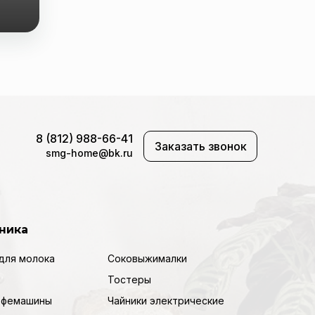
8 (812) 988-66-41
Заказать звонок
smg-home@bk.ru
ника
для молока
Соковыжималки
Тостеры
кофемашины
Чайники электрические