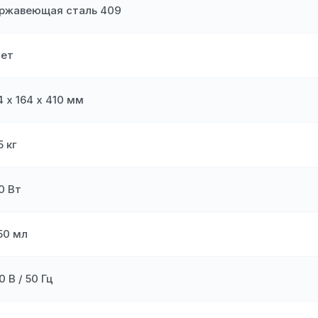
ржавеющая сталь 409
лет
4 х 164 х 410 мм
5 кг
0 Вт
50 мл
0 В / 50 Гц