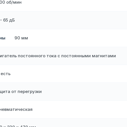
00 об/мин
 - 65 дБ
ины
90 мм
игатель постоянного тока с постоянными магнитами
есть
щита от перегрузки
невматическая