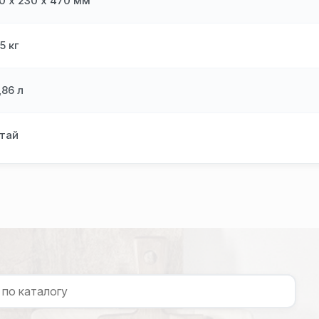
0 х 230 х 470 мм
55 кг
,86 л
тай