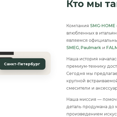
Кто мы т
Компания
SMG-HOME
влюбленных в итальян
являемся официальны
SMEG
,
Paulmark
и
FAL
Наша история началас
Санкт-Петербург
премиум-технику дост
Сегодня мы предлагае
крупной встраиваемой
смесители и аксессуа
Наша миссия — помочь
деталь продумана до м
произведением искус