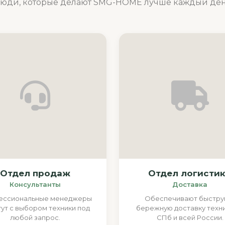
юди, которые делают SMG-HOME лучше каждый де
Отдел продаж
Отдел логисти
Консультанты
Доставка
ессиональные менеджеры
Обеспечивают быстру
ут с выбором техники под
бережную доставку техни
любой запрос.
СПб и всей России.