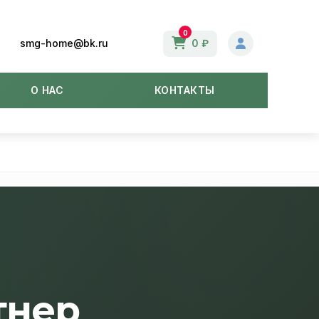
0
smg-home@bk.ru
0 ₽
О НАС
КОНТАКТЫ
тнер