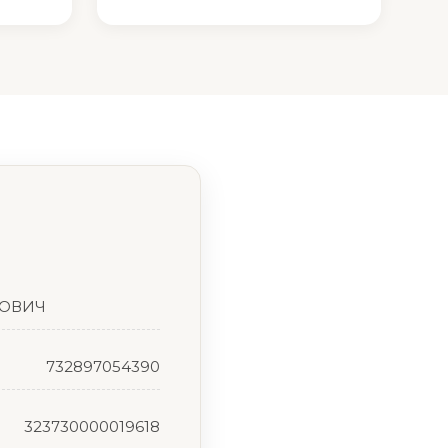
РОВИЧ
732897054390
323730000019618