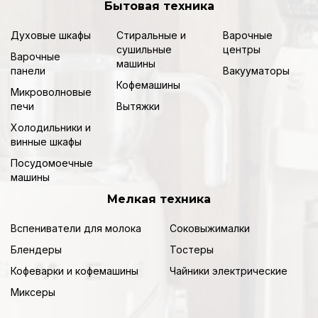
Бытовая техника
Духовые шкафы
Стиральные и
Варочные
сушильные
центры
Варочные
машины
панели
Вакууматоры
Кофемашины
Микроволновые
печи
Вытяжки
Холодильники и
винные шкафы
Посудомоечные
машины
Мелкая техника
Вспениватели для молока
Соковыжималки
Блендеры
Тостеры
Кофеварки и кофемашины
Чайники электрические
Миксеры