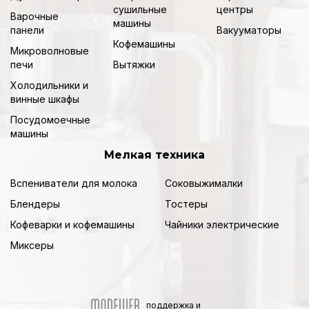
сушильные
центры
Варочные
машины
панели
Вакууматоры
Кофемашины
Микроволновые
печи
Вытяжки
Холодильники и
винные шкафы
Посудомоечные
машины
Мелкая техника
Вспениватели для молока
Соковыжималки
Блендеры
Тостеры
Кофеварки и кофемашины
Чайники электрические
Миксеры
поддержка и