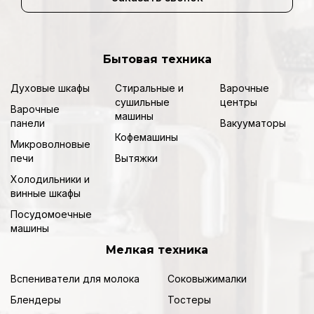
Бытовая техника
Духовые шкафы
Стиральные и
Варочные
сушильные
центры
Варочные
машины
панели
Вакууматоры
Кофемашины
Микроволновые
печи
Вытяжки
Холодильники и
винные шкафы
Посудомоечные
машины
Мелкая техника
Вспениватели для молока
Соковыжималки
Блендеры
Тостеры