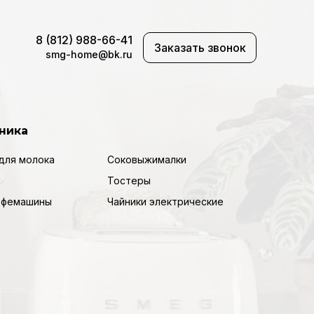
8 (812) 988-66-41
Заказать звонок
smg-home@bk.ru
ника
для молока
Соковыжималки
Тостеры
кофемашины
Чайники электрические