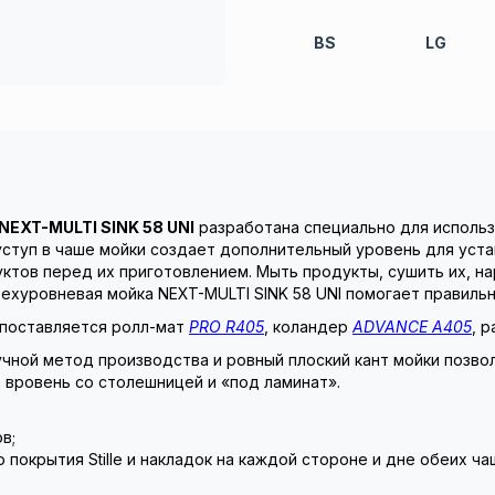
BS
LG
NEXT-MULTI SINK 58 UNI
разработана специально для использо
уступ в чаше мойки создает дополнительный уровень для уста
ктов перед их приготовлением. Мыть продукты, сушить их, на
ехуровневая мойка NEXT-MULTI SINK 58 UNI помогает правиль
поставляется ролл-мат
PRO R405
, коландер
ADVANCE A405
, 
чной метод производства и ровный плоский кант мойки позво
 вровень со столешницей и «под ламинат».
в;
окрытия Stille и накладок на каждой стороне и дне обеих ча