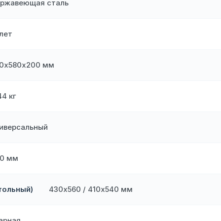
ржавеющая сталь
 лет
0х580х200 мм
44 кг
иверсальный
0 мм
тольный)
430х560 / 410х540 мм
арная