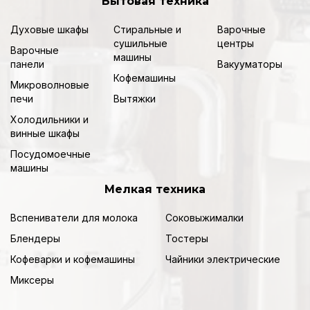
Бытовая техника
Духовые шкафы
Стиральные и
Варочные
сушильные
центры
Варочные
машины
панели
Вакууматоры
Кофемашины
Микроволновые
печи
Вытяжки
Холодильники и
винные шкафы
Посудомоечные
машины
Мелкая техника
Вспениватели для молока
Соковыжималки
Блендеры
Тостеры
Кофеварки и кофемашины
Чайники электрические
Миксеры