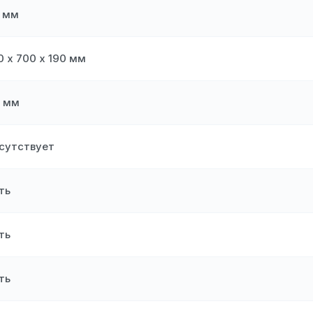
2 мм
0 х 700 х 190 мм
 мм
сутствует
ть
ть
ть