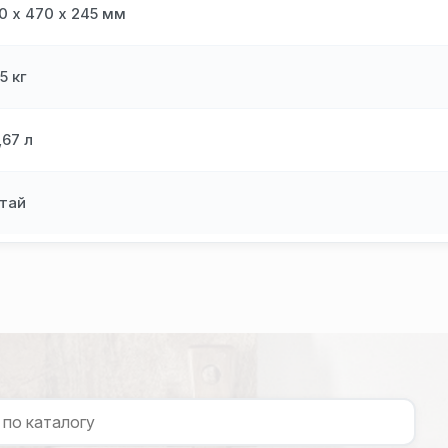
0 х 470 х 245 мм
,5 кг
,67 л
тай