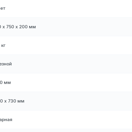
лет
0 х 750 х 200 мм
 кг
езной
0 мм
0 х 730 мм
арная