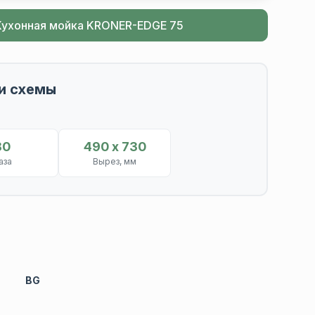
Кухонная мойка KRONER-EDGE 75
и схемы
80
490 х 730
аза
Вырез, мм
BG