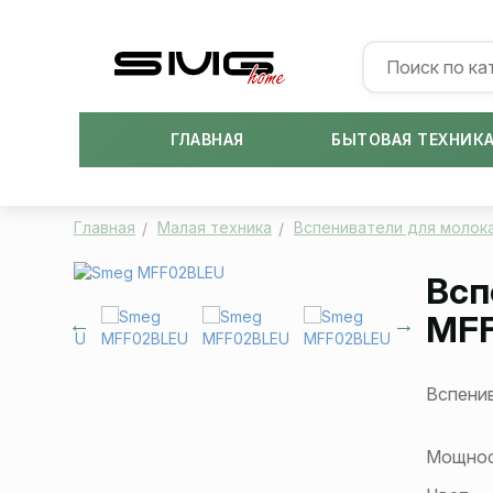
ГЛАВНАЯ
БЫТОВАЯ ТЕХНИК
Главная
Малая техника
Вспениватели для молок
Всп
MF
Вспенив
Мощнос