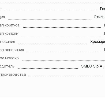
а
Гл
ция
Стиль 
ал корпуса
ал крышки
снования
Хромир
ал основания
ое молоко
одитель
SMEG S.p.A.,
 производства