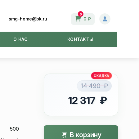
0
smg-home@bk.ru
0 ₽
О НАС
КОНТАКТЫ
g
14 490 ₽
12 317 ₽
500
В корзину