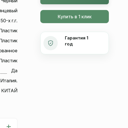
Черный
янцевый
Купить в 1 клик
50-х г.г.
Пластик
Гарантия 1
Пластик
год
ованное
Пластик
Да
 Италия.
КИТАЙ