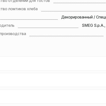
ство отделений для тостов
ство ломтиков хлеба
Декорированный / Спец
одитель
SMEG S.p.A.,
 производства