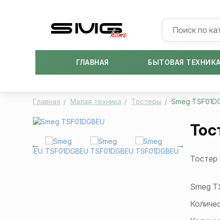
ГЛАВНАЯ
БЫТОВАЯ ТЕХНИК
Главная
Малая техника
Тостеры
Smeg TSF01D
Тос
Тостер 
Smeg T
Количес