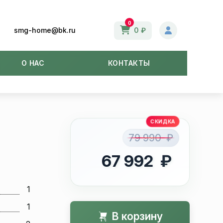
0
smg-home@bk.ru
0 ₽
О НАС
КОНТАКТЫ
79 990 ₽
67 992 ₽
1
1
В корзину