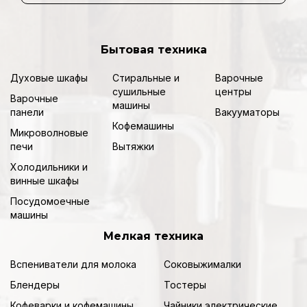
Бытовая техника
Духовые шкафы
Стиральные и
Варочные
сушильные
центры
Варочные
машины
панели
Вакууматоры
Кофемашины
Микроволновые
печи
Вытяжки
Холодильники и
винные шкафы
Посудомоечные
машины
Мелкая техника
Вспениватели для молока
Соковыжималки
Блендеры
Тостеры
Кофеварки и кофемашины
Чайники электрические