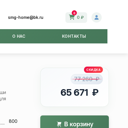
0
smg-home@bk.ru
0 ₽
О НАС
КОНТАКТЫ
77 260 ₽
65 671 ₽
аши
для
800
В корзину