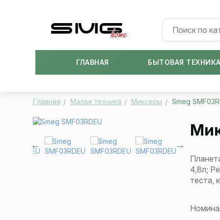
ГЛАВНАЯ
БЫТОВАЯ ТЕХНИК
Главная
Малая техника
Миксеры
Smeg SMF03
Мик
Планета
4,8л; Р
теста, 
Номина