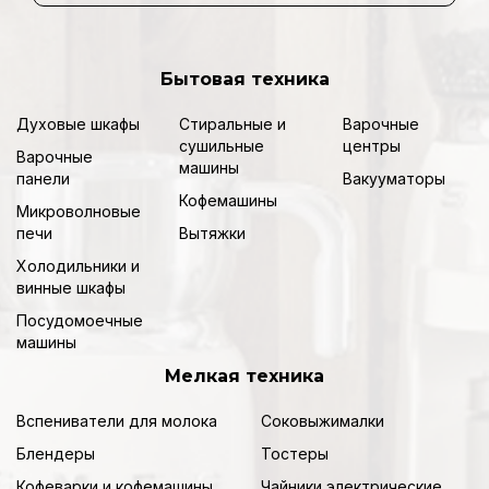
Бытовая техника
Духовые шкафы
Стиральные и
Варочные
сушильные
центры
Варочные
машины
панели
Вакууматоры
Кофемашины
Микроволновые
печи
Вытяжки
Холодильники и
винные шкафы
Посудомоечные
машины
Мелкая техника
Вспениватели для молока
Соковыжималки
Блендеры
Тостеры
Кофеварки и кофемашины
Чайники электрические