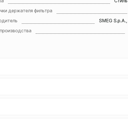
ка
Стиль 
чки держателя фильтра
одитель
SMEG S.p.A.,
 производства