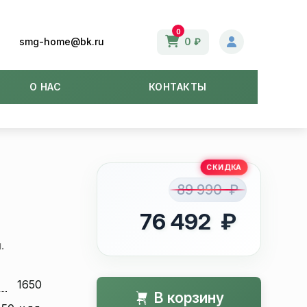
0
smg-home@bk.ru
0 ₽
О НАС
КОНТАКТЫ
89 990 ₽
76 492 ₽
.
1650
В корзину