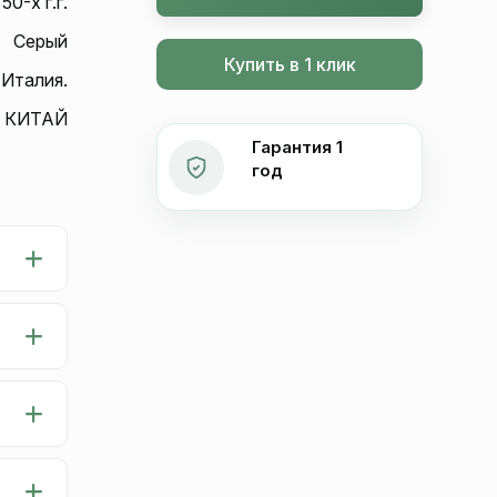
50-х г.г.
Серый
Купить в 1 клик
 Италия.
КИТАЙ
Гарантия 1
год