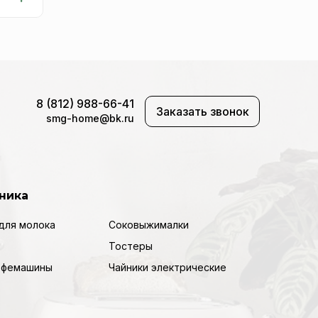
8 (812) 988-66-41
Заказать звонок
smg-home@bk.ru
ника
для молока
Соковыжималки
Тостеры
кофемашины
Чайники электрические