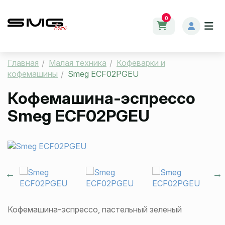
0
Главная
Малая техника
Кофеварки и
кофемашины
Smeg ECF02PGEU
Кофемашина-эспрессо
Smeg ECF02PGEU
Кофемашина-эспрессо, пастельный зеленый