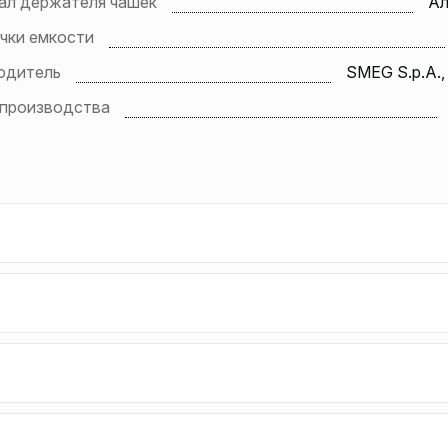
ал держателя чашек
А
чки емкости
одитель
SMEG S.p.A.,
 производства