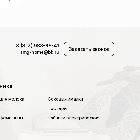
8 (812) 988-66-41
Заказать звонок
smg-home@bk.ru
ника
для молока
Соковыжималки
Тостеры
кофемашины
Чайники электрические