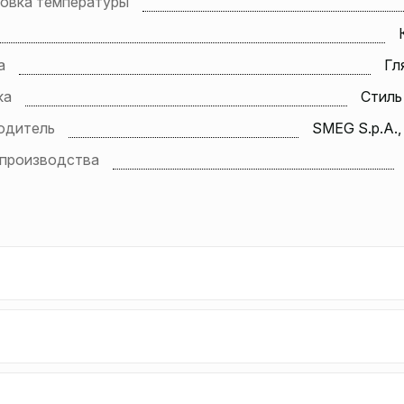
ровка температуры
а
Гл
ка
Стиль 
одитель
SMEG S.p.A.,
 производства