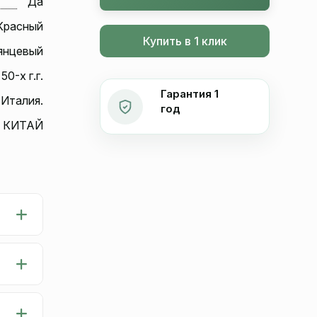
Да
Красный
Купить в 1 клик
янцевый
50-х г.г.
Гарантия 1
 Италия.
год
КИТАЙ