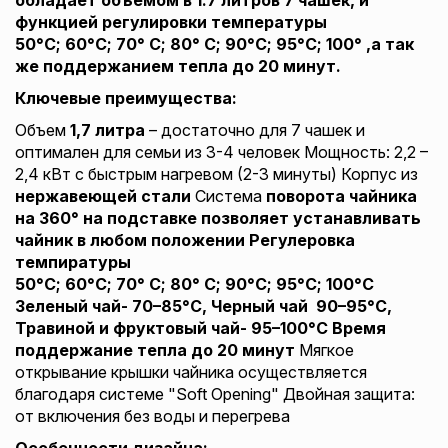
функцией регулировки температуры
50°C; 60°C; 70° C; 80° C; 90°C; 95°C; 100° ,а так
же поддержанием тепла до 20 минут.
Ключевые преимущества:
Объем
1,7 литра
– достаточно для 7 чашек и
оптимален для семьи из 3-4 человек Мощность: 2,2 –
2,4 кВт с быстрым нагревом (2-3 минуты) Корпус из
нержавеющей стали
Система
поворота чайника
на 360° на подставке позволяет устанавливать
чайник в любом положении
Регулеровка
темпиратуры
50°C; 60°C; 70° C; 80° C; 90°C; 95°C; 100°C
Зеленый чай-
70–85°C, Черный чай
90–95°C,
Травиной и фруктовый чай-
95–100°C
Время
поддержание тепла до 20 минут
Мягкое
открывание крышки чайника осуществляется
благодаря системе "Soft Opening" Двойная защита:
от включения без воды и перегрева
Особенности дизайна: