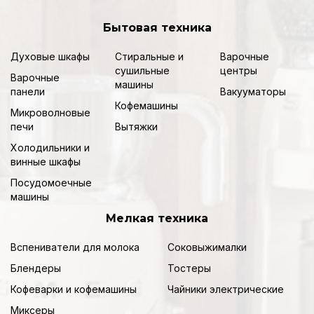
Бытовая техника
Духовые шкафы
Стиральные и
Варочные
сушильные
центры
Варочные
машины
панели
Вакууматоры
Кофемашины
Микроволновые
печи
Вытяжки
Холодильники и
винные шкафы
Посудомоечные
машины
Мелкая техника
Вспениватели для молока
Соковыжималки
Блендеры
Тостеры
Кофеварки и кофемашины
Чайники электрические
Миксеры