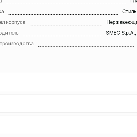
а
Гл
ка
Стиль 
ал корпуса
Нержавеюща
одитель
SMEG S.p.A.,
 производства