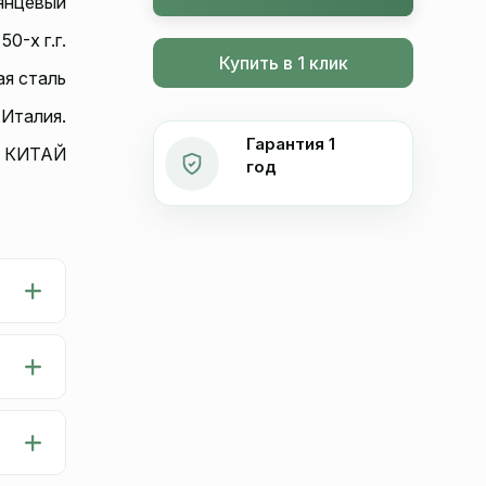
янцевый
50-х г.г.
Купить в 1 клик
я сталь
 Италия.
Гарантия 1
КИТАЙ
год