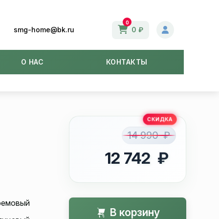
0
smg-home@bk.ru
0 ₽
О НАС
КОНТАКТЫ
14 990 ₽
12 742 ₽
ремовый
В корзину