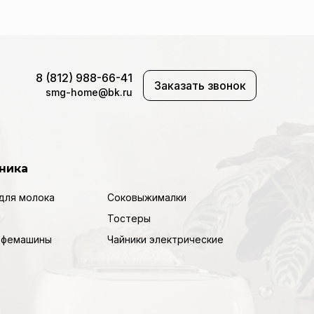
8 (812) 988-66-41
Заказать звонок
smg-home@bk.ru
ника
для молока
Соковыжималки
Тостеры
кофемашины
Чайники электрические