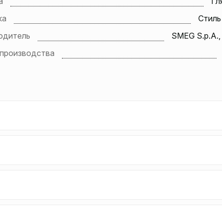
а
Гл
ка
Стиль 
одитель
SMEG S.p.A.,
 производства