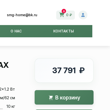
0
smg-home@bk.ru
0 ₽
О НАС
КОНТАКТЫ
AX
37 791 ₽
2x1.2 Вт
В корзину
см/62 см
10 кг