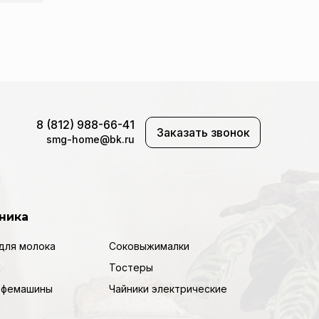
8 (812) 988-66-41
Заказать звонок
smg-home@bk.ru
ника
для молока
Соковыжималки
Тостеры
кофемашины
Чайники электрические