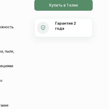
Купить в 1 клик
Гарантия 2
дежность
года
а, пыли,
пециями
то
такие