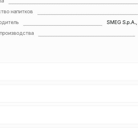
ка
ство напитков
одитель
SMEG S.p.A.,
 производства