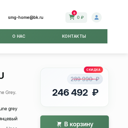
0
smg-home@bk.ru
0 ₽
О НАС
КОНТАКТЫ
U
289 990 ₽
246 492 ₽
e Grey.
une grey
янцевый
В корзину