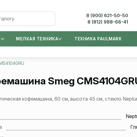
8 (900) 621-50-50
8 (812) 988-66-41
А
МЕЛКАЯ ТЕХНИКА
ТЕХНИКА PAULMARK
MS4104GRU
фемашина
Smeg CMS4104GR
ическая кофемашина, 60 см, высота 45 см, стекло Neptun
Nept
а
Гл