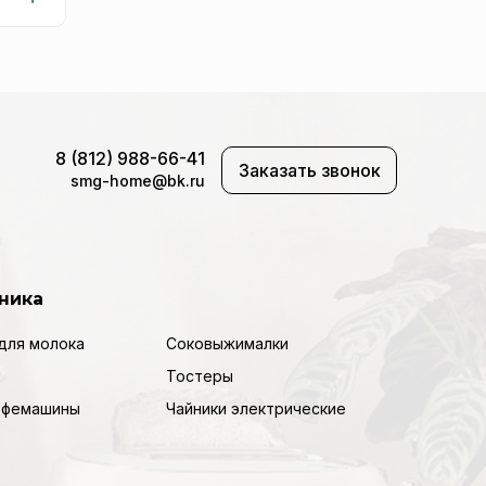
8 (812) 988-66-41
Заказать звонок
smg-home@bk.ru
ника
для молока
Соковыжималки
Тостеры
кофемашины
Чайники электрические