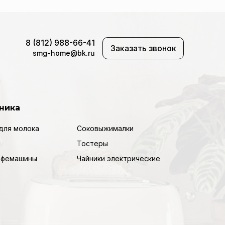
8 (812) 988-66-41
Заказать звонок
smg-home@bk.ru
ника
для молока
Соковыжималки
Тостеры
кофемашины
Чайники электрические