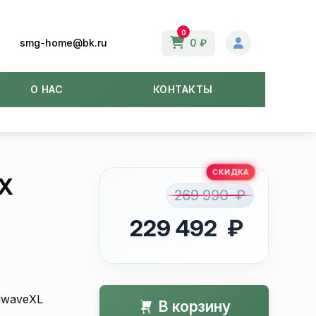
0
smg-home@bk.ru
0 ₽
О НАС
КОНТАКТЫ
X
269 990 ₽
229 492 ₽
dwaveXL
В корзину